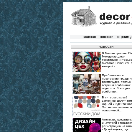
главная
-
новости
-
строим 
НОВОСТИ
В Москве прошла 15‑
Международная
текстильно‑интерье
выставка HomeFest, 
которой -...
Приближаются
новогодние праздник
время чудес, тёплых
встреч и особенных
подарков. В эти дни
особенно...
В интерьерах всё
заметнее звучит те
корней и идентичнос
Это не ностальгия, а
поиск новой...
Агентство креативн
индустрий открывае
регистрацию на конк
«Дизайн-цех», где