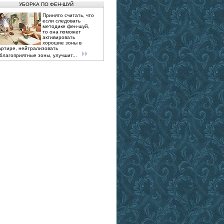
УБОРКА ПО ФЕН-ШУЙ
Принято считать, что
если следовать
методике фен-шуй,
то она поможет
активировать
хорошие зоны в
артире, нейтрализовать
благоприятные зоны, улучшит...