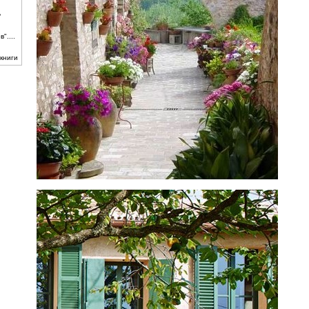
ь
"....
книги