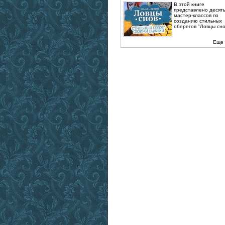
В этой книге
представлено десят
мастер-классов по
созданию стильных
оберегов "Ловцы снов
Еще 