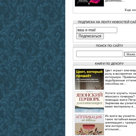
дизайнеры,...
Еще но
ПОДПИСКА НА ЛЕНТУ НОВОСТЕЙ СА
ПОИСК ПО САЙТУ
КНИГИ ПО ДЕКОРУ
Цвет играет ключев
роль в восприятии л
интерьера. Правиль
подобранные оттенк
способны не...
Хотите изучить техн
японского пэчворка?
помощью книги Петр
Зырянова вы узнаете
какие материалы и...
Из книги вы узнаете,
такое потайная маш
аппликация с трапун
чем интересна
игольная...