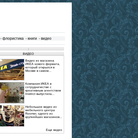
-
флористика
-
книги
-
видео
:
ВИДЕО
Видео из магазина
ИКЕА нового формата,
который открылся в
Москве в самом...
Компания ИКЕА в
сотрудничестве с
креативным агентством
Instinct выпустила...
Небольшое видео из
мебельного центра
Roomer, одного из
крупнейших магазинов...
Еще видео