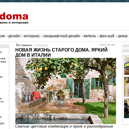
дом
-
дизайн
-
интерьер
-
ландшафтный дизайн
-
мебель
-
фен-шуй
-
декор
На главную
> интерьер
2017-02-02
НОВАЯ ЖИЗНЬ СТАРОГО ДОМА. ЯРКИЙ
я
ДОМ В ИТАЛИИ
рная
тема
и -
ма
ти.
ых
т
урс
Смелые цветовые комбинации и яркие и разнообразные