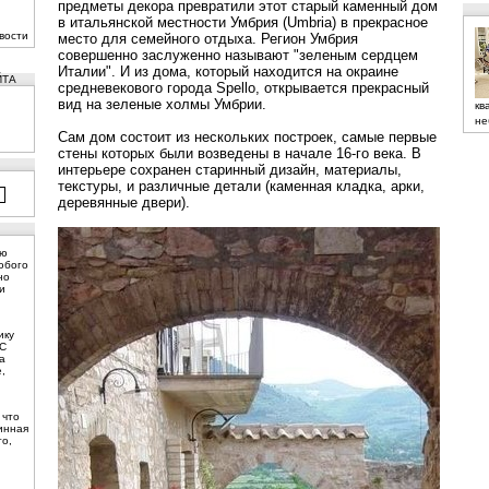
предметы декора превратили этот старый каменный дом
в итальянской местности Умбрия (Umbria) в прекрасное
вости
место для семейного отдыха. Регион Умбрия
совершенно заслуженно называют "зеленым сердцем
Италии". И из дома, который находится на окраине
ЙТА
средневекового города Spello, открывается прекрасный
вид на зеленые холмы Умбрии.
кв
не
Сам дом состоит из нескольких построек, самые первые
стены которых были возведены в начале 16-го века. В
интерьере сохранен старинный дизайн, материалы,
текстуры, и различные детали (каменная кладка, арки,
деревянные двери).
ую
юбого
но
и
ику
 С
а
,
 что
инная
то,