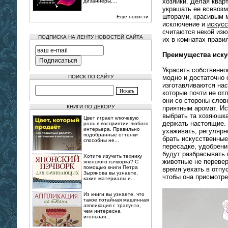
хозяйки. Делая квар
дизайнеры,...
украшать ее всевоз
шторами, красивым 
Еще новости
исключение и
искусс
считаются некой изю
ПОДПИСКА НА ЛЕНТУ НОВОСТЕЙ САЙТА
их в комнатах прави
Преимущества иску
Украсить собственно
ПОИСК ПО САЙТУ
модно и достаточно 
изготавливаются нас
которые почти не от
они со стороны слов
КНИГИ ПО ДЕКОРУ
приятным аромат. Ис
выбрать та хозяюшка
Цвет играет ключевую
держать настоящие.
роль в восприятии любого
интерьера. Правильно
ухаживать, регулярн
подобранные оттенки
брать искусственные
способны не...
пересадке, удобрени
будут разбрасывать 
Хотите изучить технику
животные не перевер
японского пэчворка? С
помощью книги Петра
время уехать в отпус
Зырянова вы узнаете,
чтобы она присмотре
какие материалы и...
Из книги вы узнаете, что
такое потайная машинная
аппликация с трапунто,
чем интересна
игольная...