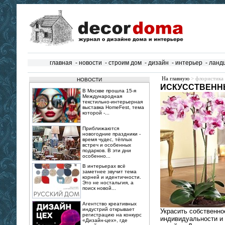
главная
-
новости
-
строим дом
-
дизайн
-
интерьер
-
ланд
На главную
> флористика
НОВОСТИ
ИСКУССТВЕНН
В Москве прошла 15‑я
Международная
текстильно‑интерьерная
выставка HomeFest, тема
которой -...
Приближаются
новогодние праздники -
время чудес, тёплых
встреч и особенных
подарков. В эти дни
особенно...
В интерьерах всё
заметнее звучит тема
корней и идентичности.
Это не ностальгия, а
поиск новой...
Агентство креативных
индустрий открывает
Украсить собственно
регистрацию на конкурс
индивидуальности и 
«Дизайн-цех», где