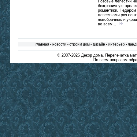
Розовые лепестки не
безграничную преле
романтики. Недаром
лепестками роз осы
новобрачных и укра
во всем...
главная
-
новости
-
строим дом
-
дизайн
-
интерьер
-
ланд
© 2007-2026
Декор дома
. Перепечатка ма
По всем вопросам обра